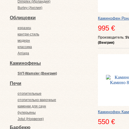
Dimplex (Ирландия)
Burley (Англия)
Облицовки
Каминофен Рон
995 €
изразец
кантри-стиль
Производитель:
S
модерн
(Венгрия)
классика
Arriaga
Каминофены
SVT-Wamsler (Венгрия)
Печи
отопительные
отопительно-варочные
каменки для саун
Каминофен Ками
булерьяны
Jotul (Норвегия)
550 €
Барбекю