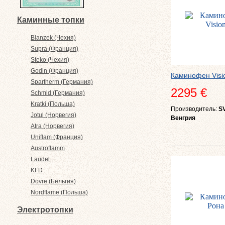
Каминные топки
Blanzek (Чехия)
Supra (Франция)
Steko (Чехия)
Godin (Франция)
Каминофен Visi
Spartherm (Германия)
2295 €
Schmid (Германия)
Kratki (Польша)
Производитель:
S
Jotul (Норвегия)
Венгрия
Atra (Норвегия)
Uniflam (Франция)
Austroflamm
Laudel
KFD
Dovre (Бельгия)
Nordflame (Польша)
Электротопки