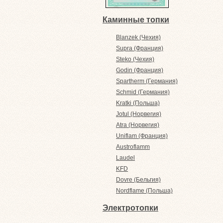
Каминные топки
Blanzek (Чехия)
Supra (Франция)
Steko (Чехия)
Godin (Франция)
Spartherm (Германия)
Schmid (Германия)
Kratki (Польша)
Jotul (Норвегия)
Atra (Норвегия)
Uniflam (Франция)
Austroflamm
Laudel
KFD
Dovre (Бельгия)
Nordflame (Польша)
Электротопки