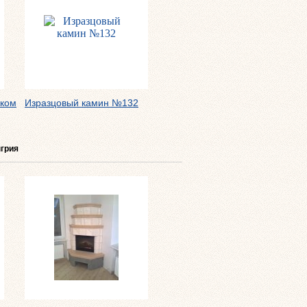
нком
Изразцовый камин №132
енгрия