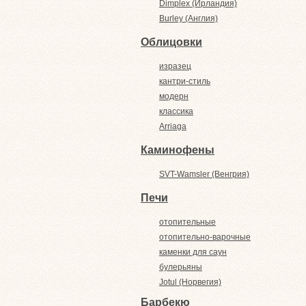
Dimplex (Ирландия)
Burley (Англия)
Облицовки
изразец
кантри-стиль
модерн
классика
Arriaga
Каминофены
SVT-Wamsler (Венгрия)
Печи
отопительные
отопительно-варочные
каменки для саун
булерьяны
Jotul (Норвегия)
Барбекю